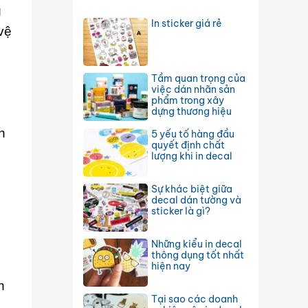
g
In sticker giá rẻ
vệ
Tầm quan trọng của
việc dán nhãn sản
phẩm trong xây
dựng thương hiệu
h
5 yếu tố hàng đầu
quyết định chất
lượng khi in decal
Sự khác biệt giữa
decal dán tường và
sticker là gì?
Những kiểu in decal
thông dụng tốt nhất
hiện nay
n
Tại sao các doanh