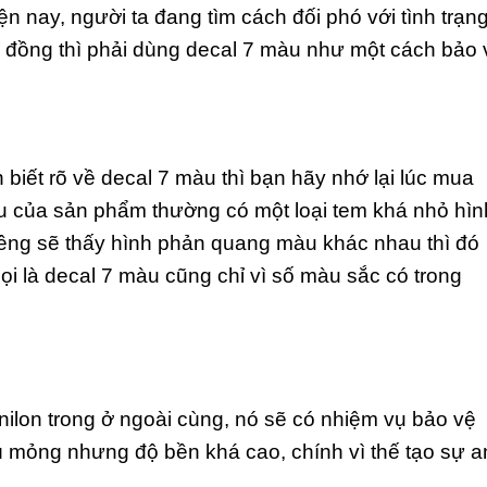
n nay, người ta đang tìm cách đối phó với tình trạn
 tỉ đồng thì phải dùng decal 7 màu như một cách bảo 
 biết rõ về decal 7 màu thì bạn hãy nhớ lại lúc mua
u của sản phẩm thường có một loại tem khá nhỏ hìn
iêng sẽ thấy hình phản quang màu khác nhau thì đó
gọi là decal 7 màu cũng chỉ vì số màu sắc có trong
nilon trong ở ngoài cùng, nó sẽ có nhiệm vụ bảo vệ
 mỏng nhưng độ bền khá cao, chính vì thế tạo sự a