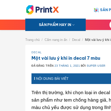
Chuyển
đến
SẢN 
nội
dung
T
SẢN PHẨM HAY IN
k
Trang chủ
/
Cẩm nang in ấn
/
Decal
/
Một vài lưu ý khi 
DECAL
Một vài lưu ý khi in decal 7 màu
ĐÃ ĐĂNG TRÊN
23 THÁNG 1, 2021
BỞI
SUPER USER
NỘI DUNG BÀI VIẾT
Trên thị trường, khi chọn loại in dec
sản phẩm như tem chống hàng giả, hà
màu chủ yếu được sử dụng trong lĩn