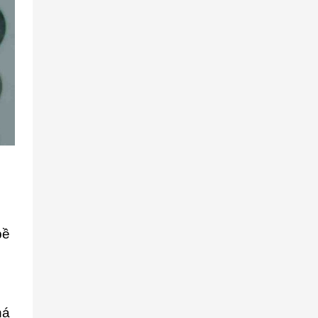
bề
há