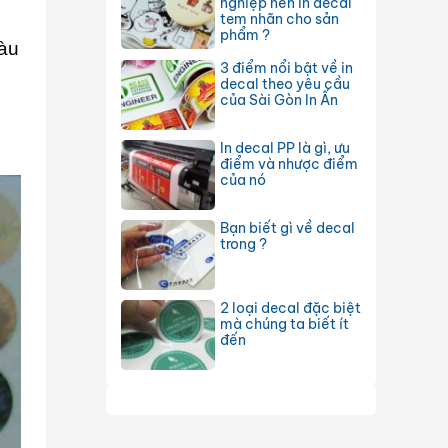
nghiệp nên in decal
tem nhãn cho sản
phẩm ?
Màu
3 điểm nổi bật về in
decal theo yêu cầu
của Sài Gòn In Ấn
In decal PP là gì, ưu
điểm và nhược điểm
của nó
Bạn biết gì về decal
trong ?
2 loại decal đặc biệt
mà chúng ta biết ít
đến