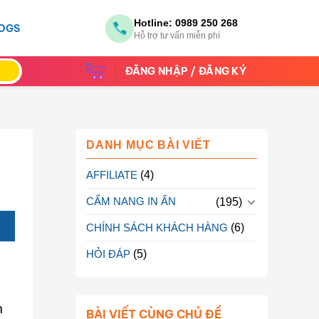
Hotline:
0989 250 268
OGS
Hỗ trợ tư vấn miễn phí
ĐĂNG NHẬP / ĐĂNG KÝ
DANH MỤC BÀI VIẾT
AFFILIATE
(4)
CẨM NANG IN ẤN
(195)
CHÍNH SÁCH KHÁCH HÀNG
(6)
HỎI ĐÁP
(5)
m
BÀI VIẾT CÙNG CHỦ ĐỀ