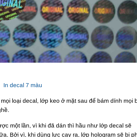
In decal 7 màu
mọi loại decal, lớp keo ở mặt sau để bám dính mọi 
ghề.
c một lần, vì khi đã dán thì hầu như lớp decal sẽ
. Bởi vì, khi dùng lực cạy ra, lớp hologram sẽ bị p