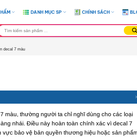
PHẨM
DANH MỤC SP
CHÍNH SÁCH
BL
ìm
iếm:
in decal 7 màu
al 7 màu, thường người ta chỉ nghĩ dùng cho các loại
ng nhái. Điều này hoàn toàn chính xác vì decal 7
h vực bảo vệ bản quyền thương hiệu hoặc sản phẩ