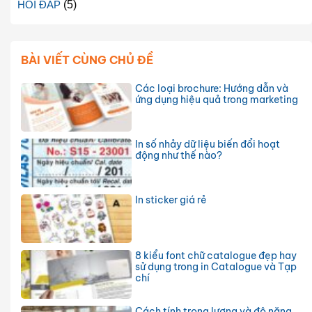
HỎI ĐÁP
(5)
BÀI VIẾT CÙNG CHỦ ĐỀ
Các loại brochure: Hướng dẫn và
ứng dụng hiệu quả trong marketing
In số nhảy dữ liệu biến đổi hoạt
động như thế nào?
In sticker giá rẻ
8 kiểu font chữ catalogue đẹp hay
sử dụng trong in Catalogue và Tạp
chí
Cách tính trọng lượng và độ nặng