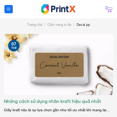
Chuyển
đến
nội
dung
Trang chủ
/
Cẩm nang in ấn
/
Decal pp
07
Th8
Những cách sử dụng nhãn kraft hiệu quả nhất
Giấy kraft nâu là sự lựa chọn gần như tối ưu nhất khi mang lại...