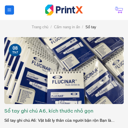
Chuyển
đến
nội
dung
Trang chủ
/
Cẩm nang in ấn
/
Sổ tay
08
Th7
Sổ tay ghi chú A6, kích thước nhỏ gọn
Sổ tay ghi chú A6: Vật bất ly thân của người bận rộn Bạn là...