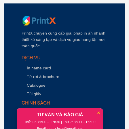
PrintX chuyên cung cấp giải pháp in ấn nhanh,
thiết kế sáng tạo và dịch vụ giao hàng tận nơi
toàn quốc.
DỊCH VỤ
In name card
Tờ rơi & brochure
Catalogue
Túi giấy
CHÍNH SÁCH
×
Chính sách vận chuyển
TƯ VẤN VÀ BÁO GIÁ
Thông tin thanh toán
Thứ 2-6: 8h00 – 17h30 | Thứ 7: 8h00 – 15h00
Email: printx.hcm@gmail.com