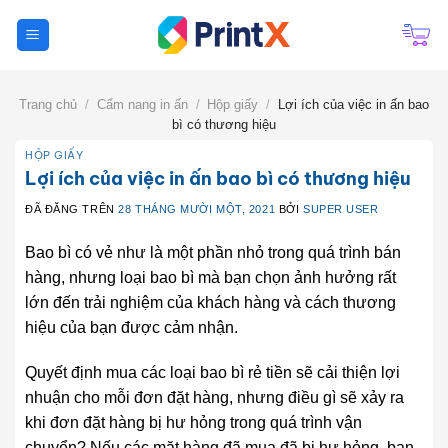
Chuyển
đến
nội
dung
Trang chủ
/
Cẩm nang in ấn
/
Hộp giấy
/
Lợi ích của việc in ấn bao
bì có thương hiệu
HỘP GIẤY
Lợi ích của việc in ấn bao bì có thương hiệu
ĐÃ ĐĂNG TRÊN
28 THÁNG MƯỜI MỘT, 2021
BỞI
SUPER USER
Bao bì có vẻ như là một phần nhỏ trong quá trình bán
hàng, nhưng loại bao bì mà bạn chọn ảnh hưởng rất
lớn đến trải nghiệm của khách hàng và cách thương
hiệu của bạn được cảm nhận.
Quyết định mua các loại bao bì rẻ tiền sẽ cải thiện lợi
nhuận cho mỗi đơn đặt hàng, nhưng điều gì sẽ xảy ra
khi đơn đặt hàng bị hư hỏng trong quá trình vận
chuyển? Nếu các mặt hàng đã mua đã bị hư hỏng, bạn