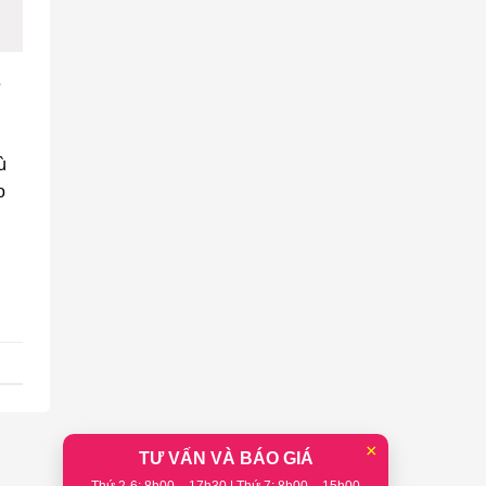
ư
ù
o
×
TƯ VẤN VÀ BÁO GIÁ