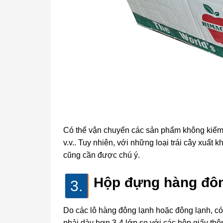
Có thể vận chuyển các sản phẩm không kiểm s
v.v.. Tuy nhiên, với những loại trái cây xuất
cũng cần được chú ý.
Hộp đựng hàng đôn
3.
Do các lô hàng đông lạnh hoặc đông lạnh, có 
phải dày hơn 3-4 lớp so với các hộp giấy th