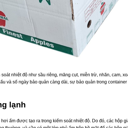
oát nhiệt độ như sầu riêng, măng cụt, miễn trừ, nhãn, cam, xo
 khẩu và số ngày bảo quản càng dài, sự bảo quản trong container
g lạnh
hơi ẩm được tạo ra trong kiểm soát nhiệt độ. Do đó, các hộp g
ông thường, và cần có một lớp phủ ẩm trên bề mặt để các hộp gi