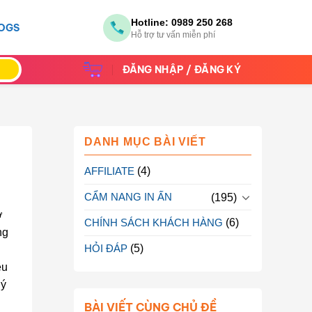
Hotline:
0989 250 268
OGS
Hỗ trợ tư vấn miễn phí
ĐĂNG NHẬP / ĐĂNG KÝ
DANH MỤC BÀI VIẾT
AFFILIATE
(4)
CẨM NANG IN ẤN
(195)
ờ
CHÍNH SÁCH KHÁCH HÀNG
(6)
ng
HỎI ĐÁP
(5)
ều
 ý
BÀI VIẾT CÙNG CHỦ ĐỀ