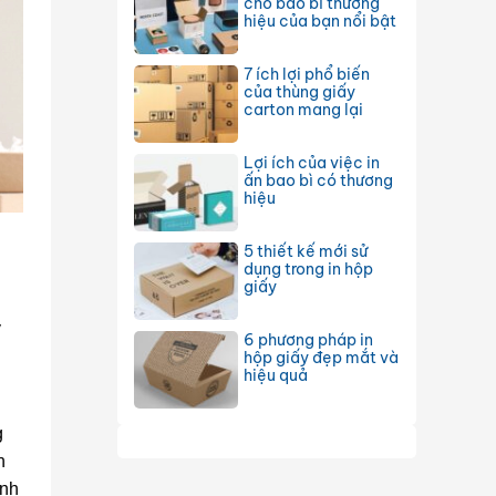
cho bao bì thương
hiệu của bạn nổi bật
7 ích lợi phổ biến
của thùng giấy
carton mang lại
Lợi ích của việc in
ấn bao bì có thương
hiệu
5 thiết kế mới sử
dụng trong in hộp
giấy
y
6 phương pháp in
hộp giấy đẹp mắt và
hiệu quả
g
h
ính