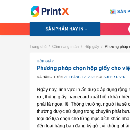
Chuyển
đến
SẢN 
nội
dung
T
SẢN PHẨM HAY IN
k
Trang chủ
/
Cẩm nang in ấn
/
Hộp giấy
/
Phương pháp ch
HỘP GIẤY
Phương pháp chọn hộp giấy cho việ
ĐÃ ĐĂNG TRÊN
21 THÁNG 12, 2022
BỞI
SUPER USER
Ngày nay, lĩnh vực in ấn được áp dụng rộng r
rơi, thùng giấy, namecard xuất hiện khá nhi
phải là ngoại lệ. Thông thường, người ta sẽ
thường được sử dụng trong chuyển phát bưu 
loại để lựa chọn cho từng mục đích khác nh
đến loại hàng bạn đang ký gửi, vì không phải